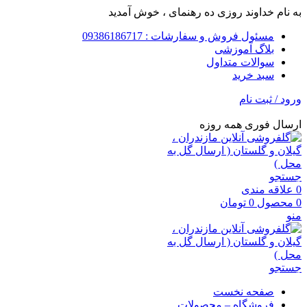
به نام خداوند روزی ده رهنمای ، خوش آمدید
مسئول فروش و سفارشات : 09386186717
بلاگ آموزشی
سوالات متداول
سبد خرید
ورود / ثبت نام
ارسال فوری همه روزه
جستجو
0
علاقه مندی
0
محصول
0
تومان
منو
جستجو
صفحه نخست
فروشگاه – محصولات