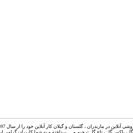
، باکس گل ، تاج گل ترحیم و … پرداخته و به شما کاربران گرامی این