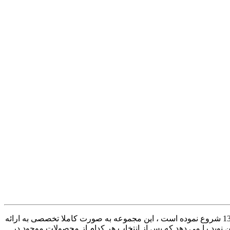
( بیش از 30 سال سابقه ) ، به عنوان اولین گلفروشی آنلاین در مازندران ، گلستان و گیلان کار آنلاین خود را از سال 1397 شروع نموده است ، این مجموعه به صورت کاملا تخصصی به ارائه
 نوید را می دهد که پس از انتخاب هر کدام از محصولات موجود در