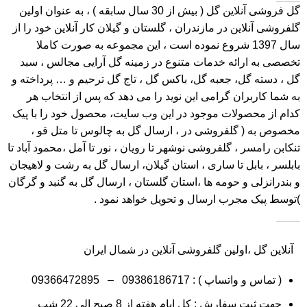
گل فروشی آنلاین گل
( بیش از 30 سال سابقه ) ، به عنوان اولین
گلفروشی آنلاین در مازندران ، گلستان و گیلان کار آنلاین خود را از
سال 1397 شروع نموده است ، این مجموعه به صورت کاملا
تخصصی به ارائه خدمات متنوع در زمینه گل آرایی مجالس ، سبد
گل ، دسته گل، جعبه گل، باکس گل ، تاج گل ترحیم و … پرداخته و
به شما کاربران گرامی این نوید را می دهد که پس از انتخاب هر
کدام از محصولات موجود در این وب سایت، محصول خود را با پیک
مخصوص به ( گلفروشی در ، ارسال گل به چالوس تا متل قو ،
تنکابن رامسر ، گلفروشی نوشهر تا رویان ، نور تا آمل ،محمود آباد تا
بابلسر ، بابل تا ساری ، استان گیلان، ارسال گل به رشت و لاهیجان
و بندرانزلی و حومه ها ،استان گلستان ، ارسال گل به گنبد و گرگان
)توسط پیک مجرب ارسال و تحویل خواهد نمود .
آنلاین گل ،اولین گلفروشی آنلاین در شمال ایران
( تماس و واتساپ ) :
09386186717
–
09366472895
جهت ثبت سفارش : کل ایام هفته از 8 صبح الی 22 شب