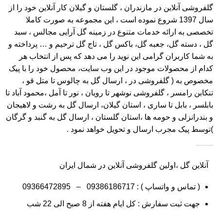
گلفروشی آنلاین در مازندران ، گلستان و گیلان کار آنلاین خود را از
سال 1397 شروع نموده است ، این مجموعه به صورت کاملا
تخصصی به ارائه خدمات متنوع در زمینه گل آرایی مجالس ، سبد
گل ، دسته گل، جعبه گل، باکس گل ، تاج گل ترحیم و … پرداخته و
به شما کاربران گرامی این نوید را می دهد که پس از انتخاب هر
کدام از محصولات موجود در این وب سایت، محصول خود را با پیک
مخصوص به ( گلفروشی در ، ارسال گل به چالوس تا متل قو ،
تنکابن رامسر ، گلفروشی نوشهر تا رویان ، نور تا آمل ،محمود آباد تا
بابلسر ، بابل تا ساری ، استان گیلان، ارسال گل به رشت و لاهیجان
و بندرانزلی و حومه ها ،استان گلستان ، ارسال گل به گنبد و گرگان
)توسط پیک مجرب ارسال و تحویل خواهد نمود .
آنلاین گل ،اولین گلفروشی آنلاین در شمال ایران
( تماس و واتساپ ) :
09386186717
–
09366472895
جهت ثبت سفارش : کل ایام هفته از 8 صبح الی 22 شب