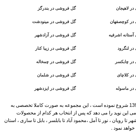
ر لاهیجان
گل فروشی در بندرگز
در کوچصفهان
گل فروشی در مینودشت
ستانه اشرفیه
گل فروشی در آزادشهر
ر لنگرود
گل فروشی در زیبا کنار
در چابکسر
گل فروشی در چمخاله
ر کلاچای
گل فروشی در شلمان
در ماسوله
گل فروشی در ایزدشهر
( بیش از 30 سال سابقه ) ، به عنوان اولین گلفروشی آنلاین در مازندران ، گلستان و گیلان کار آنلاین خود را از سال 1397 شروع نموده است ، این مجموعه به صورت کاملا تخصصی به
می این نوید را می دهد که پس از انتخاب هر کدام از محصولات
ویان ، نور تا آمل ،محمود آباد تا بابلسر ، بابل تا ساری ، استان
واهد نمود .