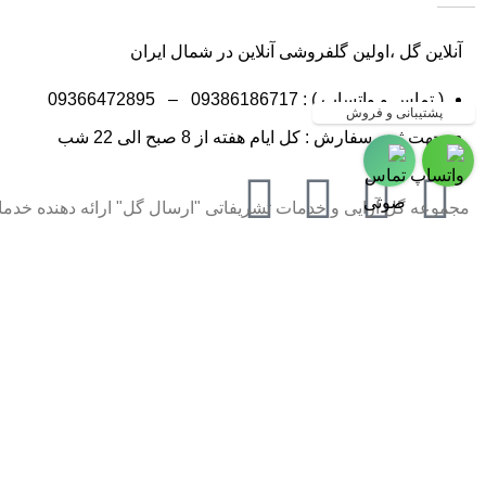
آنلاین گل ،اولین گلفروشی آنلاین در شمال ایران
( تماس و واتساپ ) :
09386186717
–
09366472895
پشتیبانی و فروش
جهت ثبت سفارش : کل ایام هفته از 8 صبح الی 22 شب
مجموعه گل آرایی و خدمات تشریفاتی "ارسال گل" ارائه دهنده خدمات گل آ
گلفروشی در مازندران ، گلفروشی در گ
گل به شهر رشت ،گلفروشی و ارسال 
ارسال گل به شهرکلاردشت و مرزن آب
شهر نور و رویان ،گلفروشی و ارسال 
نکار جویبار ،گلفروشی و ارسال گل ب