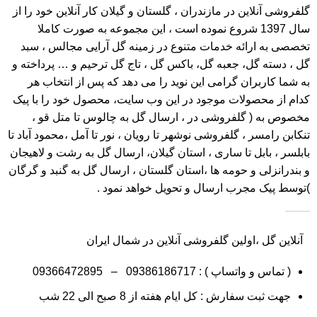
گلفروشی آنلاین در مازندران ، گلستان و گیلان کار آنلاین خود را از
سال 1397 شروع نموده است ، این مجموعه به صورت کاملا
تخصصی به ارائه خدمات متنوع در زمینه گل آرایی مجالس ، سبد
گل ، دسته گل، جعبه گل، باکس گل ، تاج گل ترحیم و … پرداخته و
به شما کاربران گرامی این نوید را می دهد که پس از انتخاب هر
کدام از محصولات موجود در این وب سایت، محصول خود را با پیک
مخصوص به ( گلفروشی در ، ارسال گل به چالوس تا متل قو ،
تنکابن رامسر ، گلفروشی نوشهر تا رویان ، نور تا آمل ،محمود آباد تا
بابلسر ، بابل تا ساری ، استان گیلان، ارسال گل به رشت و لاهیجان
و بندرانزلی و حومه ها ،استان گلستان ، ارسال گل به گنبد و گرگان
)توسط پیک مجرب ارسال و تحویل خواهد نمود .
آنلاین گل ،اولین گلفروشی آنلاین در شمال ایران
( تماس و واتساپ ) :
09386186717
–
09366472895
جهت ثبت سفارش : کل ایام هفته از 8 صبح الی 22 شب