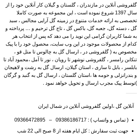
گلفروشی آنلاین در مازندران ، گلستان و گیلان کار آنلاین خود را از
سال 1397 شروع نموده است ، این مجموعه به صورت کاملا
تخصصی به ارائه خدمات متنوع در زمینه گل آرایی مجالس ، سبد
گل ، دسته گل، جعبه گل، باکس گل ، تاج گل ترحیم و … پرداخته و
به شما کاربران گرامی این نوید را می دهد که پس از انتخاب هر
کدام از محصولات موجود در این وب سایت، محصول خود را با پیک
مخصوص به ( گلفروشی در ، ارسال گل به چالوس تا متل قو ،
تنکابن رامسر ، گلفروشی نوشهر تا رویان ، نور تا آمل ،محمود آباد تا
بابلسر ، بابل تا ساری ، استان گیلان، ارسال گل به رشت و لاهیجان
و بندرانزلی و حومه ها ،استان گلستان ، ارسال گل به گنبد و گرگان
)توسط پیک مجرب ارسال و تحویل خواهد نمود .
آنلاین گل ،اولین گلفروشی آنلاین در شمال ایران
( تماس و واتساپ ) :
09386186717
–
09366472895
جهت ثبت سفارش : کل ایام هفته از 8 صبح الی 22 شب