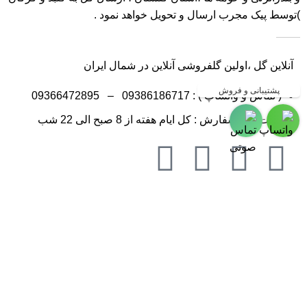
)توسط پیک مجرب ارسال و تحویل خواهد نمود .
آنلاین گل ،اولین گلفروشی آنلاین در شمال ایران
پشتیبانی و فروش
( تماس و واتساپ ) :
09386186717
–
09366472895
جهت ثبت سفارش : کل ایام هفته از 8 صبح الی 22 شب
آنلاین گل ، 20 شعبه فعال در سراسر استان مازندران- گیلان و
گلستان
گلفروشی در مازندران ، گلفروشی