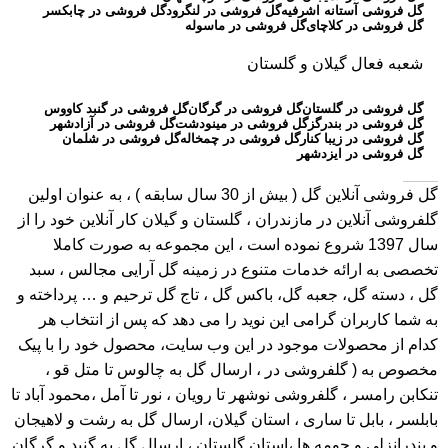
گل فروشی آستانه اشرفیه
گل فروشی در لنگرود
گل فروشی در چابکسر
گل فروشی در کلاچای
گل فروشی در ماسوله
شعبه فعال گیلان و گلستان
گل فروشی در گلستان
گل فروشی در گرگان
گل فروشی در گنبد کاووس
گل فروشی در بندرگز
گل فروشی در مینودشت
گل فروشی در آزادشهر
گل فروشی در زیبا کنار
گل فروشی در چمخاله
گل فروشی در شلمان
گل فروشی در ایزدشهر
گل فروشی آنلاین گل
( بیش از 30 سال سابقه ) ، به عنوان اولین
گلفروشی آنلاین در مازندران ، گلستان و گیلان کار آنلاین خود را از
سال 1397 شروع نموده است ، این مجموعه به صورت کاملا
تخصصی به ارائه خدمات متنوع در زمینه گل آرایی مجالس ، سبد
گل ، دسته گل، جعبه گل، باکس گل ، تاج گل ترحیم و … پرداخته و
به شما کاربران گرامی این نوید را می دهد که پس از انتخاب هر
کدام از محصولات موجود در این وب سایت، محصول خود را با پیک
مخصوص به ( گلفروشی در ، ارسال گل به چالوس تا متل قو ،
تنکابن رامسر ، گلفروشی نوشهر تا رویان ، نور تا آمل ،محمود آباد تا
بابلسر ، بابل تا ساری ، استان گیلان، ارسال گل به رشت و لاهیجان
و بندرانزلی و حومه ها ،استان گلستان ، ارسال گل به گنبد و گرگان