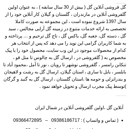
گل فروشی آنلاین گل
( بیش از 30 سال سابقه ) ، به عنوان اولین
گلفروشی آنلاین در مازندران ، گلستان و گیلان کار آنلاین خود را از
سال 1397 شروع نموده است ، این مجموعه به صورت کاملا
تخصصی به ارائه خدمات متنوع در زمینه گل آرایی مجالس ، سبد
گل ، دسته گل، جعبه گل، باکس گل ، تاج گل ترحیم و … پرداخته و
به شما کاربران گرامی این نوید را می دهد که پس از انتخاب هر
کدام از محصولات موجود در این وب سایت، محصول خود را با پیک
مخصوص به ( گلفروشی در ، ارسال گل به چالوس تا متل قو ،
تنکابن رامسر ، گلفروشی نوشهر تا رویان ، نور تا آمل ،محمود آباد تا
بابلسر ، بابل تا ساری ، استان گیلان، ارسال گل به رشت و لاهیجان
و بندرانزلی و حومه ها ،استان گلستان ، ارسال گل به گنبد و گرگان
)توسط پیک مجرب ارسال و تحویل خواهد نمود .
آنلاین گل ،اولین گلفروشی آنلاین در شمال ایران
( تماس و واتساپ ) :
09386186717
–
09366472895