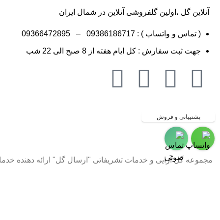
آنلاین گل ،اولین گلفروشی آنلاین در شمال ایران
( تماس و واتساپ ) :
09386186717
–
09366472895
جهت ثبت سفارش : کل ایام هفته از 8 صبح الی 22 شب
گلفروشی در مازندران ، گلفروشی در گ
پشتیبانی و فروش
گل به شهر رشت ،گلفروشی و ارسال 
ارسال گل به شهرکلاردشت و مرزن آب
مجموعه گل آرایی و خدمات تشریفاتی "ارسال گل" ارائه دهنده خدمات گل آ
شهر نور و رویان ،گلفروشی و ارسال 
نکار جویبار ،گلفروشی و ارسال گل ب
ارزان ، گلفروشی در گرگان گلستان،گ