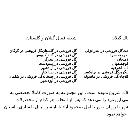
ل گیلان
شعبه فعال گیلان و گلستان
شت
گل فروشی در بندرانزلی
گل فروشی در گلستان
گل فروشی در گرگان
صومعه سرا
گل فروشی در گنبد کاووس
اهیجان
گل فروشی در بندرگز
کوچصفهان
گل فروشی در مینودشت
نه اشرفیه
گل فروشی در آزادشهر
نگرود
گل فروشی در چابکسر
گل فروشی در زیبا کنار
لاچای
گل فروشی در ماسوله
گل فروشی در چمخاله
گل فروشی در شلمان
گل فروشی در ایزدشهر
( بیش از 30 سال سابقه ) ، به عنوان اولین گلفروشی آنلاین در مازندران ، گلستان و گیلان کار آنلاین خود را از سال 1397 شروع نموده است ، این مجموعه به صورت کاملا تخصصی به
می این نوید را می دهد که پس از انتخاب هر کدام از محصولات
ویان ، نور تا آمل ،محمود آباد تا بابلسر ، بابل تا ساری ، استان
واهد نمود .