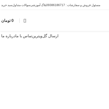
مسئول فروش و سفارشات : 09386186717
بلاگ آموزشی
سوالات متداول
سبد خرید
0
تومان
ارسال گل
ویترین
تماس با ما
درباره ما