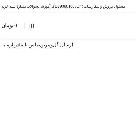
مسئول فروش و سفارشات : 09386186717
بلاگ آموزشی
سوالات متداول
سبد خرید
0
تومان
ارسال گل
ویترین
تماس با ما
درباره ما