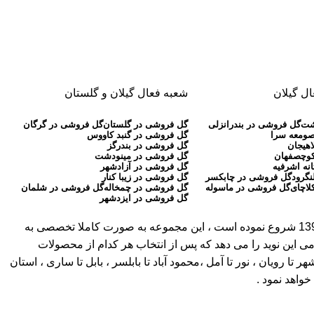
ل گیلان
شعبه فعال گیلان و گلستان
شت
گل فروشی در بندرانزلی
گل فروشی در گلستان
گل فروشی در گرگان
صومعه سرا
گل فروشی در گنبد کاووس
اهیجان
گل فروشی در بندرگز
کوچصفهان
گل فروشی در مینودشت
نه اشرفیه
گل فروشی در آزادشهر
نگرود
گل فروشی در چابکسر
گل فروشی در زیبا کنار
لاچای
گل فروشی در ماسوله
گل فروشی در چمخاله
گل فروشی در شلمان
گل فروشی در ایزدشهر
( بیش از 30 سال سابقه ) ، به عنوان اولین گلفروشی آنلاین در مازندران ، گلستان و گیلان کار آنلاین خود را از سال 1397 شروع نموده است ، این مجموعه به صورت کاملا تخصصی به
می این نوید را می دهد که پس از انتخاب هر کدام از محصولات
ویان ، نور تا آمل ،محمود آباد تا بابلسر ، بابل تا ساری ، استان
واهد نمود .