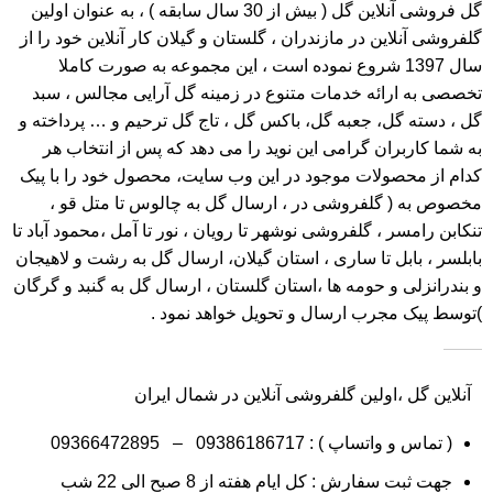
گل فروشی آنلاین گل
( بیش از 30 سال سابقه ) ، به عنوان اولین
گلفروشی آنلاین در مازندران ، گلستان و گیلان کار آنلاین خود را از
سال 1397 شروع نموده است ، این مجموعه به صورت کاملا
تخصصی به ارائه خدمات متنوع در زمینه گل آرایی مجالس ، سبد
گل ، دسته گل، جعبه گل، باکس گل ، تاج گل ترحیم و … پرداخته و
به شما کاربران گرامی این نوید را می دهد که پس از انتخاب هر
کدام از محصولات موجود در این وب سایت، محصول خود را با پیک
مخصوص به ( گلفروشی در ، ارسال گل به چالوس تا متل قو ،
تنکابن رامسر ، گلفروشی نوشهر تا رویان ، نور تا آمل ،محمود آباد تا
بابلسر ، بابل تا ساری ، استان گیلان، ارسال گل به رشت و لاهیجان
و بندرانزلی و حومه ها ،استان گلستان ، ارسال گل به گنبد و گرگان
)توسط پیک مجرب ارسال و تحویل خواهد نمود .
آنلاین گل ،اولین گلفروشی آنلاین در شمال ایران
( تماس و واتساپ ) :
09386186717
–
09366472895
جهت ثبت سفارش : کل ایام هفته از 8 صبح الی 22 شب