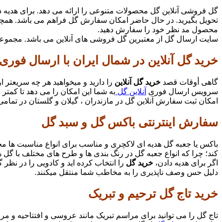
گل فروشی آنلاین گل محصولات متنوعی را ارائه می دهد. برای هدیه دا
تحویل بگیرید. در حال حاضر امکان سفارش گل فراهم می باشد. همچن
محصول مد نظر خود را سفارش دهید.
سایت ارسال گل از معتبرین گل فروشی های آنلاین می باشد. مجموع
خرید گل آنلاین در شمال ایران با ارسال فوری
گاهی أوقات قصد
خرید گل آنلاین
را دارید و میخواهید هر چه سریعتر 
سرویس ارسال فوری
آنلاین گل
به شما این امکان را می دهد تا کمتر از 3 ساعت، محصول دلخواه خود را دریافت نما
امکان ثبت سفارش آنلاین گل در مازندران ، گیلان و گلستان در تمامی
سفارش اینترنتی باکس گل و سبد گل
باکس یا جعبه گل هدیه ای لاکچری و مناسب برای انواع مناسبت ها م
کند؛ چرا که انواع جعبه گل در رنگ بندی ها و طرح های مختلف با گل ه
اگر برای هدیه دادن،
خرید گل
را انتخاب کرده اید و کادویی را در نظر گر
دلیل حس وصف ناپذیری را به مخاطب شما منتقل میکنند.
خرید تاج گل ترحیم و تبریک
تاج گل را می توانید برای مراسم تبریک مانند عروسی و افتتاحیه و مراس