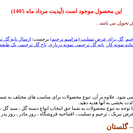
این محصول موجود است (آپدیت مرداد ماه 1405)
ل تحویل می باشد .
حیم
,
گل برای عرض تسلیت (مراسم ترحیم)
برچسب:
ارسال پایه گل ت
اده نمونه کار
,
پایه گل ترحیمی نمونه درباری
,
تاج گل ترحیمی یک طبقه
 شود. علاوه بر آن، تنوع محصولات برای مناسب های مختلف به شما کمک
ذت بخشی به آنها هدیه دهید.
 توجه به تنوع محصولات به شما حق انتخاب انواع دسته گل ، سبد گل ، 
ض تبریک ، ترحیم و تسلیت ، افتتاحیه فروشگاه ، روز مادر ، روز پدر 
– گلستان