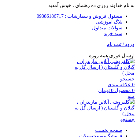
به نام خداوند روزی ده رهنمای ، خوش آمدید
مسئول فروش و سفارشات : 09386186717
بلاگ آموزشی
سوالات متداول
سبد خرید
ورود / ثبت نام
ارسال فوری همه روزه
جستجو
0
علاقه مندی
0
محصول
0
تومان
منو
جستجو
صفحه نخست
فروشگاه – محصولات