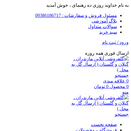
به نام خداوند روزی ده رهنمای ، خوش آمدید
مسئول فروش و سفارشات : 09386186717
بلاگ آموزشی
سوالات متداول
سبد خرید
ورود / ثبت نام
ارسال فوری همه روزه
جستجو
0
علاقه مندی
0
محصول
0
تومان
منو
جستجو
صفحه نخست
فروشگاه – محصولات