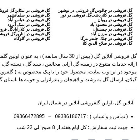
گل فروشی در چالوس
گل فروشی در نوشهر
گل فروشی در تنکابن
گل فروش
گل فروشی در کلاردشت
گل فروشی در نور
گل فروشی در سلمانشهر
گل فروشی در رویان
گل فروشی در عباس آباد
گل فروشی در محمودآباد
گل فروشی در نمک آبرود
گل فروشی در چمستان
گل فروشی در کلارآباد
گل فروش
گل فروشی در مرزن آباد
گل فروشی در انارور
گل فروشی
گل فروشی در چلک چلندر مزگا
گل فروشی در گلوگاه
گل فروشی در صلاح الدین کلا
گل فروشی آنلاین گل
ارائه خدمات متنوع در زمینه گل آرایی مجالس ، سبد گل ، دسته گل، ج
موجود در این وب سایت، محصول خود را با پیک مخصوص به ( گلفروشی در 
گیلان، ارسال گل به رشت و لاهیجان و بندرانزلی و حومه ها ،استان 
آنلاین گل ،اولین گلفروشی آنلاین در شمال ایران
( تماس و واتساپ ) :
09386186717
–
09366472895
جهت ثبت سفارش : کل ایام هفته از 8 صبح الی 22 شب