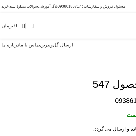
مسئول فروش و سفارشات : 09386186717
بلاگ آموزشی
سوالات متداول
سبد خرید
0
0
تومان
ارسال گل
ویترین
تماس با ما
درباره ما
ل 547
09386
است
ده و ارسال می گردد.