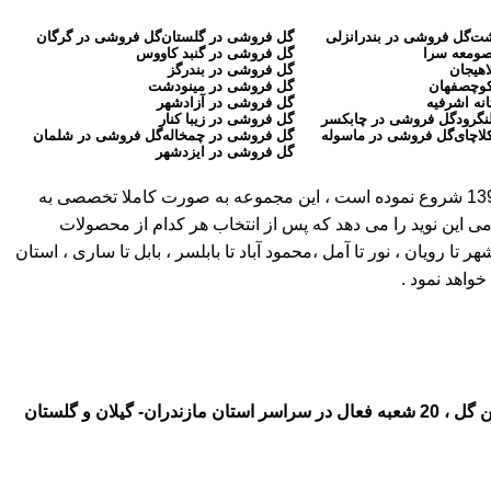
شت
گل فروشی در بندرانزلی
گل فروشی در گلستان
گل فروشی در گرگان
صومعه سرا
گل فروشی در گنبد کاووس
اهیجان
گل فروشی در بندرگز
کوچصفهان
گل فروشی در مینودشت
نه اشرفیه
گل فروشی در آزادشهر
نگرود
گل فروشی در چابکسر
گل فروشی در زیبا کنار
لاچای
گل فروشی در ماسوله
گل فروشی در چمخاله
گل فروشی در شلمان
گل فروشی در ایزدشهر
( بیش از 30 سال سابقه ) ، به عنوان اولین گلفروشی آنلاین در مازندران ، گلستان و گیلان کار آنلاین خود را از سال 1397 شروع نموده است ، این مجموعه به صورت کاملا تخصصی به
می این نوید را می دهد که پس از انتخاب هر کدام از محصولات
ویان ، نور تا آمل ،محمود آباد تا بابلسر ، بابل تا ساری ، استان
واهد نمود .
ال در سراسر استان مازندران- گیلان و گلستان