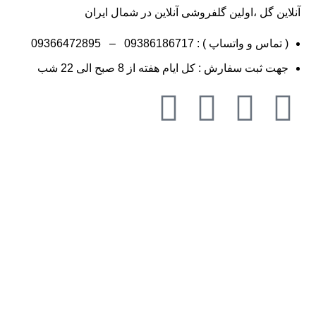
آنلاین گل ،اولین گلفروشی آنلاین در شمال ایران
( تماس و واتساپ ) :
09386186717
–
09366472895
جهت ثبت سفارش : کل ایام هفته از 8 صبح الی 22 شب
گلفروشی در مازندران ، گلفروشی در گ
گل به شهر رشت ،گلفروشی و ارسال 
ارسال گل به شهرکلاردشت و مرزن آب
شهر نور و رویان ،گلفروشی و ارسال 
نکار جویبار ،گلفروشی و ارسال گل ب
ارزان ، گلفروشی در گرگان گلستان،گ