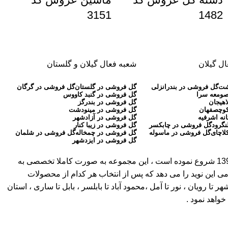
3151
1482
ل گیلان
شعبه فعال گیلان و گلستان
شت
گل فروشی در بندرانزلی
گل فروشی در گلستان
گل فروشی در گرگان
صومعه سرا
گل فروشی در گنبد کاووس
اهیجان
گل فروشی در بندرگز
کوچصفهان
گل فروشی در مینودشت
نه اشرفیه
گل فروشی در آزادشهر
نگرود
گل فروشی در چابکسر
گل فروشی در زیبا کنار
لاچای
گل فروشی در ماسوله
گل فروشی در چمخاله
گل فروشی در شلمان
گل فروشی در ایزدشهر
( بیش از 30 سال سابقه ) ، به عنوان اولین گلفروشی آنلاین در مازندران ، گلستان و گیلان کار آنلاین خود را از سال 1397 شروع نموده است ، این مجموعه به صورت کاملا تخصصی به
می این نوید را می دهد که پس از انتخاب هر کدام از محصولات
ویان ، نور تا آمل ،محمود آباد تا بابلسر ، بابل تا ساری ، استان
واهد نمود .