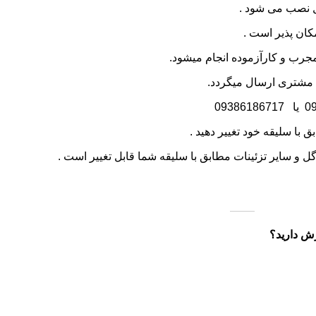
ل نصب می شود .
ان پذیر است .
رب و کارآزموده انجام میشود.
 مشتری ارسال میگردد.
0
یا
09386186717
 با سلیقه خود تغییر دهید .
گل و سایر تزئینات مطابق با سلیقه شما قابل تغییر است .
رش دارید؟