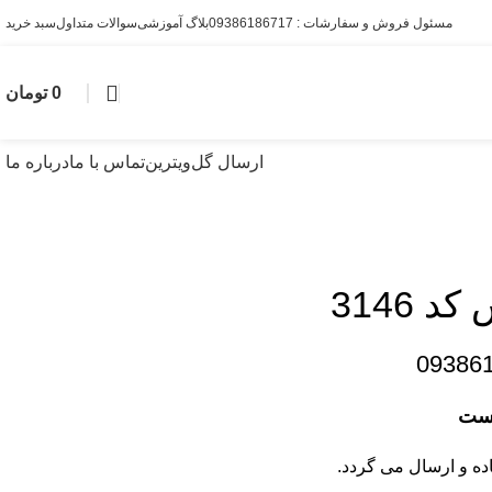
مسئول فروش و سفارشات : 09386186717
بلاگ آموزشی
سوالات متداول
سبد خرید
0
تومان
ارسال گل
ویترین
تماس با ما
درباره ما
 3146
09386
است
ده و ارسال می گردد.