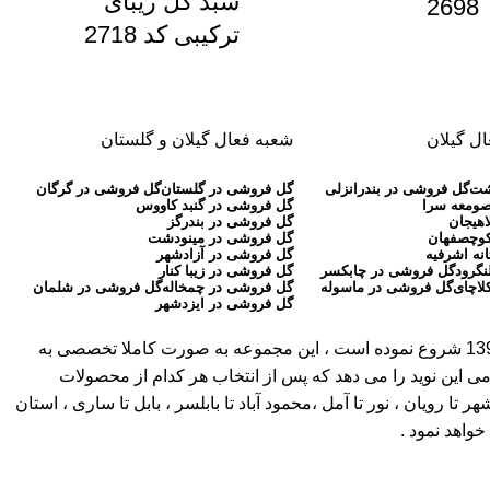
سبد گل زیبای
2698
ترکیبی کد 2718
ل گیلان
شعبه فعال گیلان و گلستان
شت
گل فروشی در بندرانزلی
گل فروشی در گلستان
گل فروشی در گرگان
صومعه سرا
گل فروشی در گنبد کاووس
اهیجان
گل فروشی در بندرگز
کوچصفهان
گل فروشی در مینودشت
نه اشرفیه
گل فروشی در آزادشهر
نگرود
گل فروشی در چابکسر
گل فروشی در زیبا کنار
لاچای
گل فروشی در ماسوله
گل فروشی در چمخاله
گل فروشی در شلمان
گل فروشی در ایزدشهر
( بیش از 30 سال سابقه ) ، به عنوان اولین گلفروشی آنلاین در مازندران ، گلستان و گیلان کار آنلاین خود را از سال 1397 شروع نموده است ، این مجموعه به صورت کاملا تخصصی به
می این نوید را می دهد که پس از انتخاب هر کدام از محصولات
ویان ، نور تا آمل ،محمود آباد تا بابلسر ، بابل تا ساری ، استان
واهد نمود .