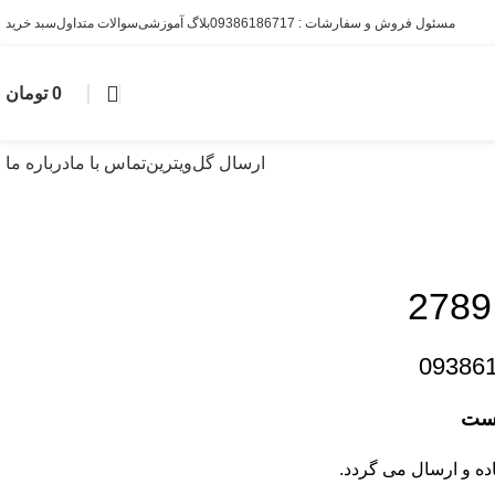
مسئول فروش و سفارشات : 09386186717
بلاگ آموزشی
سوالات متداول
سبد خرید
0
تومان
ارسال گل
ویترین
تماس با ما
درباره ما
09386
است
ده و ارسال می گردد.