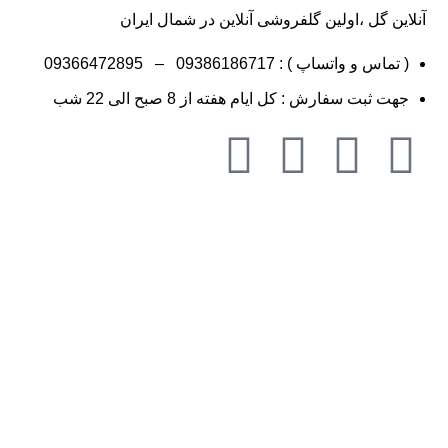
آنلاین گل ،اولین گلفروشی آنلاین در شمال ایران
( تماس و واتساپ ) :
09386186717
–
09366472895
جهت ثبت سفارش : کل ایام هفته از 8 صبح الی 22 شب
گلفروشی در مازندران ، گلفروشی در گ
گل به شهر رشت ،گلفروشی و ارسال 
ارسال گل به شهرکلاردشت و مرزن آب
شهر نور و رویان ،گلفروشی و ارسال 
نکار جویبار ،گلفروشی و ارسال گل ب
ارزان ، گلفروشی در گرگان گلستان،گ