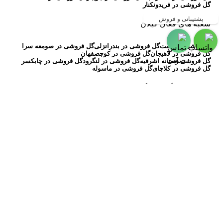
گل فروشی در فریدونکنار
پشتیبانی و فروش
شعبه های فعال گیلان
گلفروشی در رشت
گل فروشی در بندرانزلی
گل فروشی در صومعه سرا
گل فروشی در لاهیجان
گل فروشی در کوچصفهان
گل فروشی آستانه اشرفیه
گل فروشی در لنگرود
گل فروشی در چابکسر
گل فروشی در کلاچای
گل فروشی در ماسوله
شعبه فعال گیلان و گلستان
گل فروشی در گلستان
گل فروشی در گرگان
گل فروشی در گنبد کاووس
گل فروشی در بندرگز
گل فروشی در مینودشت
گل فروشی در آزادشهر
گل فروشی در زیبا کنار
گل فروشی در چمخاله
گل فروشی در شلمان
گل فروشی در ایزدشهر
گل فروشی آنلاین گل
( بیش از 30 سال سابقه ) ، به عنوان اولین
گلفروشی آنلاین در مازندران ، گلستان و گیلان کار آنلاین خود را از
سال 1397 شروع نموده است ، این مجموعه به صورت کاملا
تخصصی به ارائه خدمات متنوع در زمینه گل آرایی مجالس ، سبد
گل ، دسته گل، جعبه گل، باکس گل ، تاج گل ترحیم و … پرداخته و
به شما کاربران گرامی این نوید را می دهد که پس از انتخاب هر