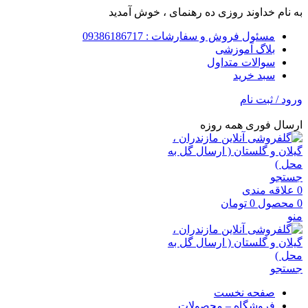
به نام خداوند روزی ده رهنمای ، خوش آمدید
مسئول فروش و سفارشات : 09386186717
بلاگ آموزشی
سوالات متداول
سبد خرید
ورود / ثبت نام
ارسال فوری همه روزه
جستجو
0
علاقه مندی
0
محصول
0
تومان
منو
جستجو
صفحه نخست
فروشگاه – محصولات