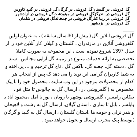
گل فروشی در گلستان
گل فروشی در گرگان
گل فروشی در گنبد کاووس
گل فروشی در بندرگز
گل فروشی در مینودشت
گل فروشی در آزادشهر
گل فروشی در زیبا کنار
گل فروشی در چمخاله
گل فروشی در شلمان
گل فروشی در ایزدشهر
گل فروشی آنلاین گل
( بیش از 30 سال سابقه ) ، به عنوان اولین
گلفروشی آنلاین در مازندران ، گلستان و گیلان کار آنلاین خود را از
سال 1397 شروع نموده است ، این مجموعه به صورت کاملا
تخصصی به ارائه خدمات متنوع در زمینه گل آرایی مجالس ، سبد
گل ، دسته گل، جعبه گل، باکس گل ، تاج گل ترحیم و … پرداخته و
به شما کاربران گرامی این نوید را می دهد که پس از انتخاب هر
کدام از محصولات موجود در این وب سایت، محصول خود را با پیک
مخصوص به ( گلفروشی در ، ارسال گل به چالوس تا متل قو ،
تنکابن رامسر ، گلفروشی نوشهر تا رویان ، نور تا آمل ،محمود آباد تا
بابلسر ، بابل تا ساری ، استان گیلان، ارسال گل به رشت و لاهیجان
و بندرانزلی و حومه ها ،استان گلستان ، ارسال گل به گنبد و گرگان
)توسط پیک مجرب ارسال و تحویل خواهد نمود .