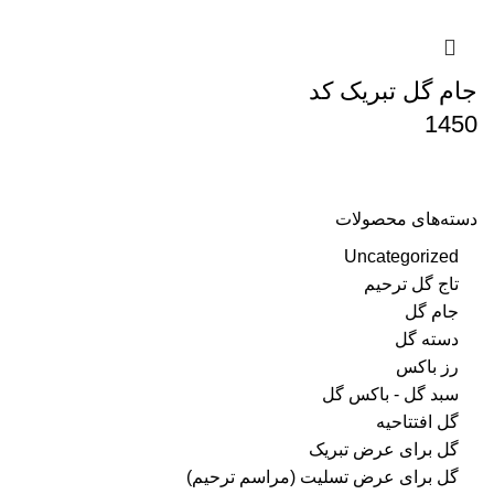
جام گل تبریک کد
1450
دسته‌های محصولات
Uncategorized
تاج گل ترحیم
جام گل
دسته گل
رز باکس
سبد گل - باکس گل
گل افتتاحیه
گل برای عرض تبریک
گل برای عرض تسلیت (مراسم ترحیم)