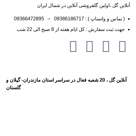
آنلاین گل ،اولین گلفروشی آنلاین در شمال ایران
( تماس و واتساپ ) :
09386186717
–
09366472895
جهت ثبت سفارش : کل ایام هفته از 8 صبح الی 22 شب
آنلاین گل ، 20 شعبه فعال در سراسر استان مازندران- گیلان و
گلستان
گلفروشی در مازندران ، گلفروشی
در گیلان ، ارسال گل به مازندران ،
ارسال گل به گیلان ، گلفروشی و