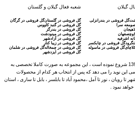
ل گیلان
شعبه فعال گیلان و گلستان
شت
گل فروشی در بندرانزلی
گل فروشی در گلستان
گل فروشی در گرگان
صومعه سرا
گل فروشی در گنبد کاووس
اهیجان
گل فروشی در بندرگز
کوچصفهان
گل فروشی در مینودشت
نه اشرفیه
گل فروشی در آزادشهر
نگرود
گل فروشی در چابکسر
گل فروشی در زیبا کنار
لاچای
گل فروشی در ماسوله
گل فروشی در چمخاله
گل فروشی در شلمان
گل فروشی در ایزدشهر
( بیش از 30 سال سابقه ) ، به عنوان اولین گلفروشی آنلاین در مازندران ، گلستان و گیلان کار آنلاین خود را از سال 1397 شروع نموده است ، این مجموعه به صورت کاملا تخصصی به
می این نوید را می دهد که پس از انتخاب هر کدام از محصولات
ویان ، نور تا آمل ،محمود آباد تا بابلسر ، بابل تا ساری ، استان
واهد نمود .