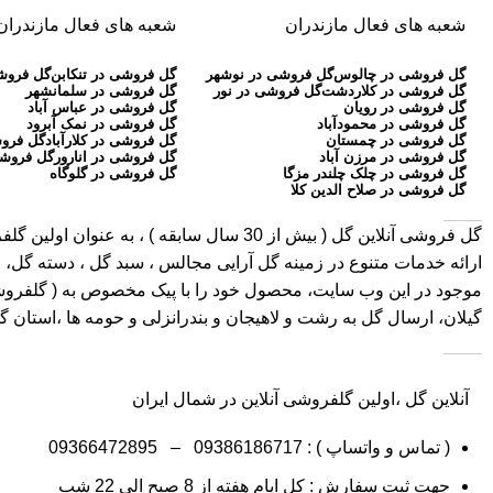
شعبه های فعال مازندران
شعبه های فعال مازندران
گل فروشی در چالوس
گل فروشی در نوشهر
گل فروشی در تنکابن
گل فروش
گل فروشی در کلاردشت
گل فروشی در نور
گل فروشی در سلمانشهر
گل فروشی در رویان
گل فروشی در عباس آباد
گل فروشی در محمودآباد
گل فروشی در نمک آبرود
گل فروشی در چمستان
گل فروشی در کلارآباد
گل فروش
گل فروشی در مرزن آباد
گل فروشی در انارور
گل فروشی
گل فروشی در چلک چلندر مزگا
گل فروشی در گلوگاه
گل فروشی در صلاح الدین کلا
گل فروشی آنلاین گل
ارائه خدمات متنوع در زمینه گل آرایی مجالس ، سبد گل ، دسته گل، ج
موجود در این وب سایت، محصول خود را با پیک مخصوص به ( گلفروشی در 
گیلان، ارسال گل به رشت و لاهیجان و بندرانزلی و حومه ها ،استان 
آنلاین گل ،اولین گلفروشی آنلاین در شمال ایران
( تماس و واتساپ ) :
09386186717
–
09366472895
جهت ثبت سفارش : کل ایام هفته از 8 صبح الی 22 شب