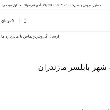
مسئول فروش و سفارشات : 09386186717
بلاگ آموزشی
سوالات متداول
سبد خرید
0
تومان
ارسال گل
ویترین
تماس با ما
درباره ما
 شهر بابلسر مازندران