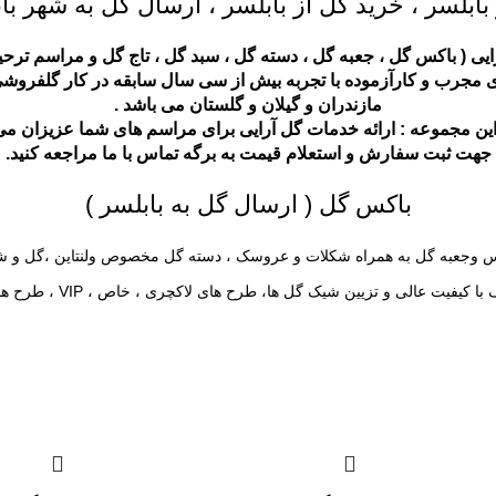
بلسر ، خرید گل از بابلسر ، ارسال گل به شهر با
ایی (
باکس گل
،
جعبه گل
،
دسته گل
،
سبد گل
،
تاج گل
و
مراسم ترحی
دری مجرب و کارآزموده با تجربه بیش از سی سال سابقه در کار گلفروشی
مازندران و گیلان و گلستان می باشد .
این مجموعه : ارائه خدمات گل آرایی برای مراسم های شما عزیزان می
جهت ثبت سفارش و استعلام قیمت به برگه
تماس با ما
مراجعه کنید.
باکس گل ( ارسال گل به بابلسر )
کس وجعبه گل به همراه شکلات و عروسک ، دسته گل مخصوص ولنتاین ،گل و ش
ین شیک گل ها، طرح های لاکچری ، خاص ، VIP ، طرح های جدید با الگوبرداری از جدیدترین مدل ها