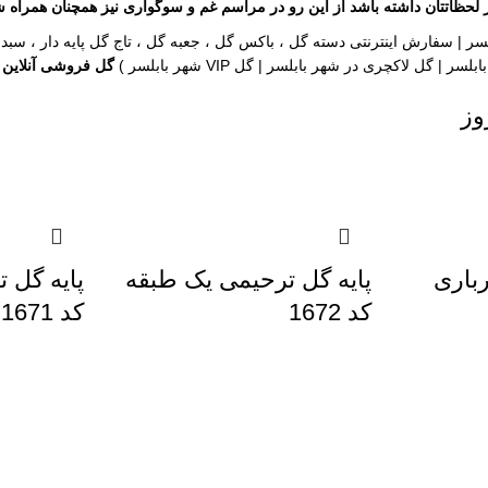
لحظاتتان داشته باشد از این رو در مراسم غم و سوگواری نیز همچنان همراه شم
سر |
سفارش اینترنتی
دسته گل
،
باکس گل
،
جعبه گل
،
تاج گل پایه دار
،
سبد 
بابلسر | گل لاکچری در شهر بابلسر | گل VIP شهر بابلسر )
گل فروشی آنلاین
وز
رباری
پایه گل ترحیمی یک طبقه
پایه گل 
کد 1672
کد 1671