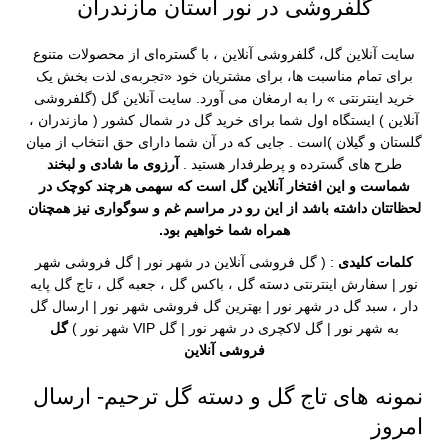
گلفروشی در نور استان مازندران
سایت آنلاین گل
،
گلفروشی آنلاین
، با گستره‌ای از محصولات متنوع
برای تمام مناسبت ها، برای مشتریان خود «تجربه‌ی لذت‌ بخش یک
خرید اینترنتی » را به ارمغان می آورد.
سایت آنلاین گل
(
گلفروشی
آنلاین
) ایستگاه اول شما برای خرید گل در شمال کشور (
مازندران
،
گلستان
و
گیلان
)است . جایی که در آن شما دارای حق انتخاب از میان
طرح های گسترده و پرطرفدار هستید .
آرزوی ما شادی و لبخند
شماست و این افتخار
آنلاین گل
است که سهمی هرچند کوچک در
لحظاتتان داشته باشد از این رو در مراسم غم و سوگواری نیز همچنان
همراه شما خواهیم بود.
کلمات کلیدی
: (
گل فروشی آنلاین
در شهر نور |
گل فروشی
شهر
نور |
سفارش اینترنتی
دسته گل
،
باکس گل
،
جعبه گل
،
تاج گل پایه
دار
،
سبد گل
در شهر نور |
بهترین گل فروشی
شهر نور |
ارسال گل
به شهر نور | گل لاکچری در شهر نور | گل VIP شهر نور )
گل
فروشی آنلاین
نمونه های تاج گل و دسته گل ترحیم- ارسال
امروز