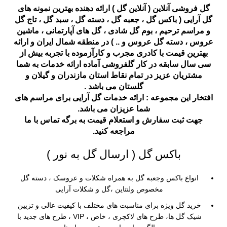
گل فروشی آنلاین
( آنلاین گل ) ارائه دهنده بهترین نمونه های
گل آرایی (
باکس گل
،
جعبه گل
،
دسته گل
،
سبد گل
،
تاج گل
و
مراسم ترحیم
،
بوم گل شادی
،
گل های آپارتمانی
،
ماشین
عروس
،
دسته گل عروس
و .. ) در منطقه شمال ایران و ارائه
بهترین قیمت با کادری مجرب و کارآزموده با تجربه بیش از
سی سال سابقه در کار گلفروشی آماده ارائه خدمات به شما
مشتریان عزیز در تمام نقاط استان مازندران و گیلان و
گلستان می باشد .
افتخار این مجموعه : ارائه خدمات گل آرایی برای مراسم های
شما عزیزان می باشد.
جهت ثبت سفارش و استعلام قیمت به برگه
تماس با ما
مراجعه کنید.
باکس گل ( ارسال گل به نور )
انواع باکس وجعبه گل به همراه شکلات و عروسک ، دسته گل
مخصوص ولنتاین ،گل و شکلات آرایی
خرید گل ویژه برای مناسبت های مختلف با کیفیت عالی و تزیین
شیک گل ها، طرح های لاکچری ، خاص ، VIP ، طرح های جدید با