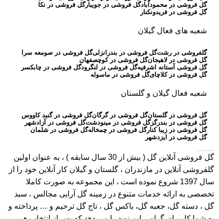
گل فروشی در محمودآباد
گل فروشی در جویبار
گل فروشی در نکا
گل فروشی در فریدونکنار
شعبه های فعال گیلان
گلفروشی در رشت
گل فروشی در بندرانزلی
گل فروشی در صومعه سرا
گل فروشی در لاهیجان
گل فروشی در کوچصفهان
گل فروشی آستانه اشرفیه
گل فروشی در لنگرود
گل فروشی در چابکسر
گل فروشی در کلاچای
گل فروشی در ماسوله
شعبه فعال گیلان و گلستان
گل فروشی در گلستان
گل فروشی در گرگان
گل فروشی در گنبد کاووس
گل فروشی در بندرگز
گل فروشی در مینودشت
گل فروشی در آزادشهر
گل فروشی در زیبا کنار
گل فروشی در چمخاله
گل فروشی در شلمان
گل فروشی در ایزدشهر
گل فروشی آنلاین گل
( بیش از 30 سال سابقه ) ، به عنوان اولین
گلفروشی آنلاین در مازندران ، گلستان و گیلان کار آنلاین خود را از
سال 1397 شروع نموده است ، این مجموعه به صورت کاملا
تخصصی به ارائه خدمات متنوع در زمینه گل آرایی مجالس ، سبد
گل ، دسته گل، جعبه گل، باکس گل ، تاج گل ترحیم و … پرداخته و
به شما کاربران گرامی این نوید را می دهد که پس از انتخاب هر