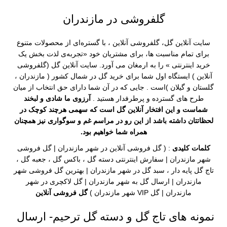
گلفروشی در مازندران
سایت آنلاین گل
،
گلفروشی آنلاین
، با گستره‌ای از محصولات متنوع
برای تمام مناسبت ها، برای مشتریان خود «تجربه‌ی لذت‌ بخش یک
خرید اینترنتی » را به ارمغان می آورد.
سایت آنلاین گل
(
گلفروشی
آنلاین
) ایستگاه اول شما برای خرید گل در شمال کشور (
مازندران
،
گلستان
و
گیلان
)است . جایی که در آن شما دارای حق انتخاب از میان
طرح های گسترده و پرطرفدار هستید .
آرزوی ما شادی و لبخند
شماست و این افتخار
آنلاین گل
است که سهمی هرچند کوچک در
لحظاتتان داشته باشد از این رو در مراسم غم و سوگواری نیز همچنان
همراه شما خواهیم بود.
کلمات کلیدی
: (
گل فروشی آنلاین
در شهر مازندران |
گل فروشی
شهر مازندران |
سفارش اینترنتی
دسته گل
،
باکس گل
،
جعبه گل
،
تاج گل پایه دار
،
سبد گل
در شهر مازندران |
بهترین گل فروشی
شهر
مازندران |
ارسال گل
به شهر مازندران | گل لاکچری در شهر
مازندران | گل VIP شهر مازندران )
گل فروشی آنلاین
نمونه های تاج گل و دسته گل ترحیم- ارسال