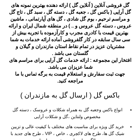
گل فروشی آنلاین
( آنلاین گل ) ارائه دهنده بهترین نمونه های
گل آرایی (
باکس گل
،
جعبه گل
،
دسته گل
،
سبد گل
،
تاج گل
و
مراسم ترحیم
،
بوم گل شادی
،
گل های آپارتمانی
،
ماشین
عروس
،
دسته گل عروس
و .. ) در منطقه شمال ایران و ارائه
بهترین قیمت با کادری مجرب و کارآزموده با تجربه بیش از
سی سال سابقه در کار گلفروشی آماده ارائه خدمات به شما
مشتریان عزیز در تمام نقاط استان مازندران و گیلان و
گلستان می باشد .
افتخار این مجموعه : ارائه خدمات گل آرایی برای مراسم های
شما عزیزان می باشد.
جهت ثبت سفارش و استعلام قیمت به برگه
تماس با ما
مراجعه کنید.
باکس گل ( ارسال گل به مازندران )
انواع باکس وجعبه گل به همراه شکلات و عروسک ، دسته گل
مخصوص ولنتاین ،گل و شکلات آرایی
خرید گل ویژه برای مناسبت های مختلف با کیفیت عالی و تزیین
شیک گل ها، طرح های لاکچری ، خاص ، VIP ، طرح های جدید با