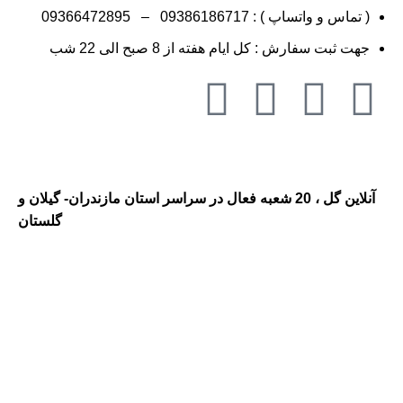
( تماس و واتساپ ) :
09386186717
–
09366472895
جهت ثبت سفارش : کل ایام هفته از 8 صبح الی 22 شب
آنلاین گل ، 20 شعبه فعال در سراسر استان مازندران- گیلان و
گلستان
گلفروشی در مازندران ، گلفروشی
در گیلان ، ارسال گل به مازندران ،
ارسال گل به گیلان ، گلفروشی و
ارسال گل به شهر رشت