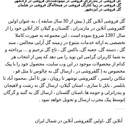
گل فروشی در بندرگز
گل فروشی در مینودشت
گل فروشی در آزادشهر
گل فروشی در زیبا کنار
گل فروشی در چمخاله
گل فروشی در شلمان
گل فروشی در ایزدشهر
گل فروشی آنلاین گل
( بیش از 30 سال سابقه ) ، به عنوان اولین
گلفروشی آنلاین در مازندران ، گلستان و گیلان کار آنلاین خود را از
سال 1397 شروع نموده است ، این مجموعه به صورت کاملا
تخصصی به ارائه خدمات متنوع در زمینه گل آرایی مجالس ، سبد
گل ، دسته گل، جعبه گل، باکس گل ، تاج گل ترحیم و … پرداخته و
به شما کاربران گرامی این نوید را می دهد که پس از انتخاب هر
کدام از محصولات موجود در این وب سایت، محصول خود را با پیک
مخصوص به ( گلفروشی در ، ارسال گل به چالوس تا متل قو ،
تنکابن رامسر ، گلفروشی نوشهر تا رویان ، نور تا آمل ،محمود آباد تا
بابلسر ، بابل تا ساری ، استان گیلان، ارسال گل به رشت و لاهیجان
و بندرانزلی و حومه ها ،استان گلستان ، ارسال گل به گنبد و گرگان
)توسط پیک مجرب ارسال و تحویل خواهد نمود .
آنلاین گل ،اولین گلفروشی آنلاین در شمال ایران